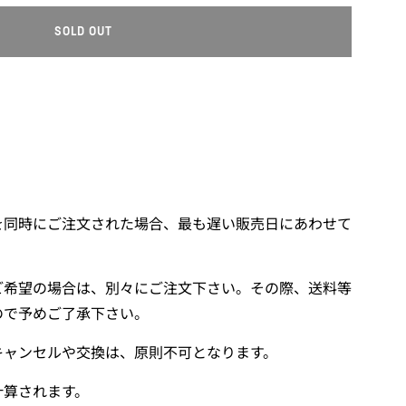
SOLD OUT
L
O
A
D
I
N
G
.
.
を同時にご注文された場合、最も遅い販売日にあわせて
.
ご希望の場合は、別々にご注文下さい。その際、送料等
ので予めご了承下さい。
キャンセルや交換は、原則不可となります。
計算されます。