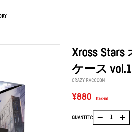
ORY
Xross S
ケース vol.1
CRAZY RACCOON
Regular
¥880
[tax-in]
price
QUANTITY: