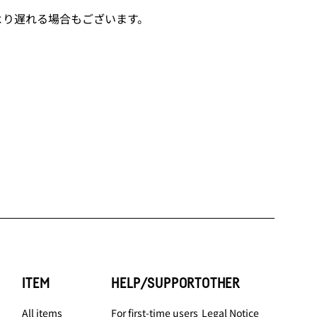
より遅れる場合もございます。
ITEM
HELP/SUPPORT
OTHER
All items
For first-time users
Legal Notice