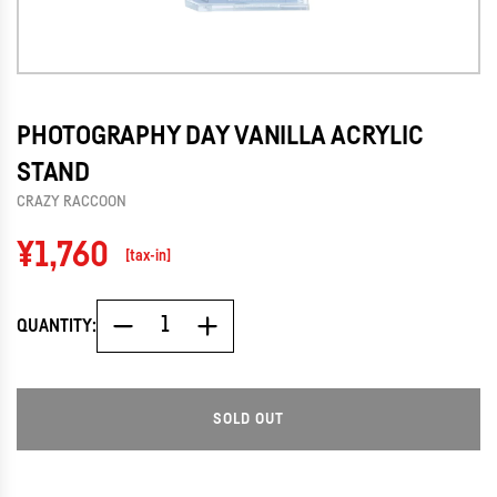
PHOTOGRAPHY DAY VANILLA ACRYLIC
STAND
CRAZY RACCOON
Regular
¥1,760
[tax-in]
price
QUANTITY:
SOLD OUT
L
O
A