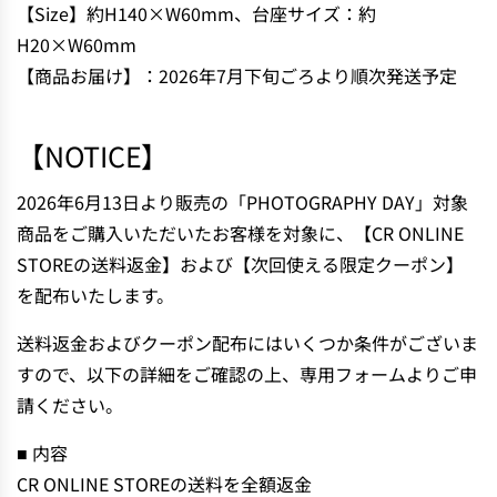
D
【Size】約H140×W60mm、台座サイズ：約
I
H20×W60mm
N
【商品お届け】：2026年7月下旬ごろより順次発送予定
G
.
.
【NOTICE】
.
2026年6月13日より販売の「PHOTOGRAPHY DAY」対象
商品をご購入いただいたお客様を対象に、【CR ONLINE
STOREの送料返金】および【次回使える限定クーポン】
を配布いたします。
送料返金およびクーポン配布にはいくつか条件がございま
すので、以下の詳細をご確認の上、専用フォームよりご申
請ください。
■ 内容
CR ONLINE STOREの送料を全額返金