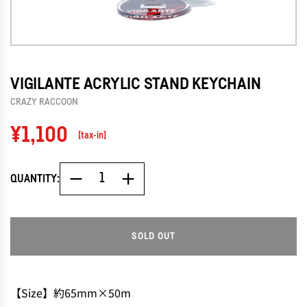
VIGILANTE ACRYLIC STAND KEYCHAIN
CRAZY RACCOON
Regular
¥1,100
[tax-in]
price
QUANTITY:
SOLD OUT
L
O
A
D
【Size】約65mm×50m
I