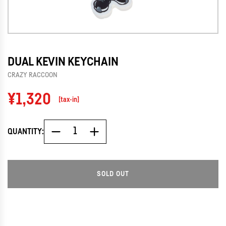
DUAL KEVIN KEYCHAIN
CRAZY RACCOON
Regular
¥1,320
[tax-in]
price
QUANTITY:
SOLD OUT
L
O
A
D
I