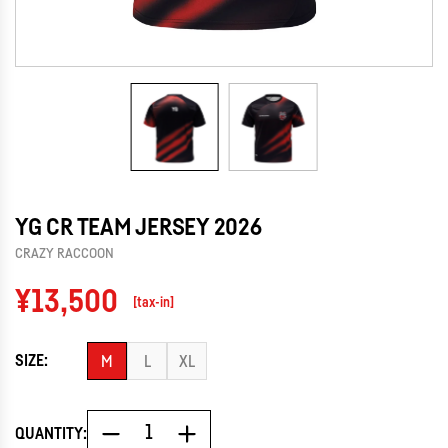
YG CR TEAM JERSEY 2026
CRAZY RACCOON
Regular
¥13,500
[tax-in]
price
SIZE:
M
L
XL
QUANTITY: