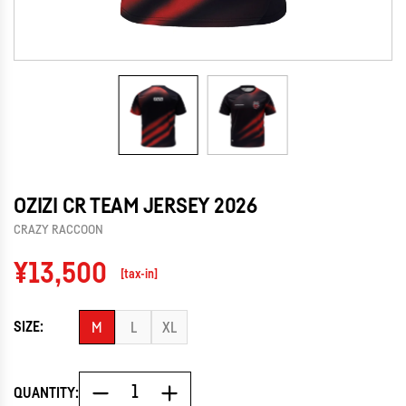
OZIZI CR TEAM JERSEY 2026
CRAZY RACCOON
Regular
¥13,500
[tax-in]
price
SIZE:
M
L
XL
QUANTITY: