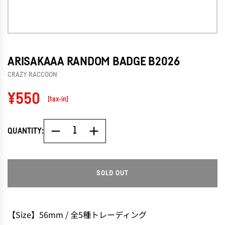
ARISAKAAA RANDOM BADGE B2026
CRAZY RACCOON
Regular
¥550
[tax-in]
price
QUANTITY:
SOLD OUT
L
O
A
D
【Size】56mm / 全5種トレーディング
I