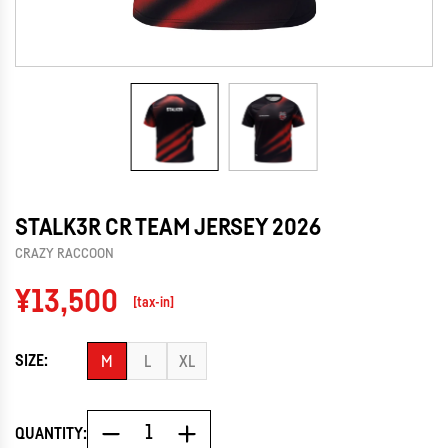
STALK3R CR TEAM JERSEY 2026
CRAZY RACCOON
Regular
¥13,500
[tax-in]
price
SIZE:
M
L
XL
QUANTITY: