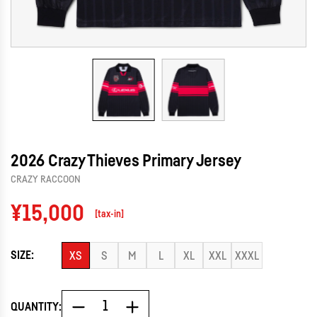
2026 Crazy Thieves Primary Jersey
CRAZY RACCOON
Regular
¥15,000
[tax-in]
price
SIZE:
XS
S
M
L
XL
XXL
XXXL
QUANTITY: