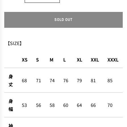
SOLD OUT
L
O
A
D
【SIZE】
I
N
XS
S
M
L
XL
XXL
XXXL
G
.
.
身
.
68
71
74
76
79
81
85
丈
身
53
56
58
60
64
66
70
幅
袖