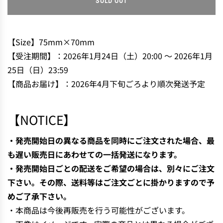
SOLD OUT
L
O
A
D
【Size】75mm×70mm
I
【受注期間】：2026年1月24日（土）20:00 〜 2026年1月
N
25日（日）23:59
G
【商品お届け】：2026年4月下旬ごろより順次発送予定
.
.
.
【NOTICE】
・発売開始日の異なる商品を同時にご注文された場合、最
も遅い販売日にあわせての一括発送になります。
・発売開始日ごとの配送をご希望の場合は、別々にご注文
下さい。その際、送料等はご注文ごとに掛かりますので予
めご了承下さい。
・
本商品は今後再販売を行う可能性がございます。