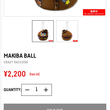
MAKIBA BALL
CRAZY RACCOON
Regular
¥2,200
[tax-in]
price
QUANTITY: