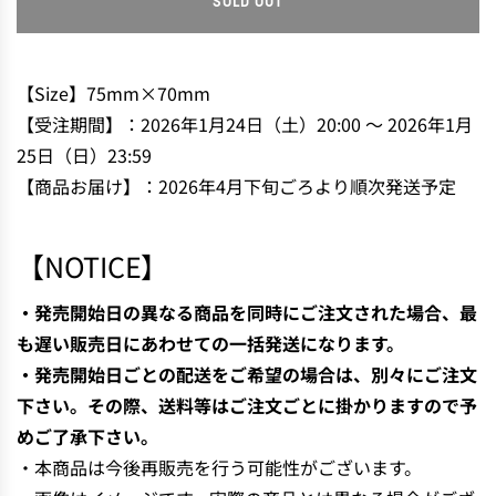
SOLD OUT
L
O
A
D
【Size】75mm×70mm
I
【受注期間】：2026年1月24日（土）20:00 〜 2026年1月
N
25日（日）23:59
G
【商品お届け】：2026年4月下旬ごろより順次発送予定
.
.
.
【NOTICE】
・発売開始日の異なる商品を同時にご注文された場合、最
も遅い販売日にあわせての一括発送になります。
・発売開始日ごとの配送をご希望の場合は、別々にご注文
下さい。その際、送料等はご注文ごとに掛かりますので予
めご了承下さい。
・
本商品は今後再販売を行う可能性がございます。