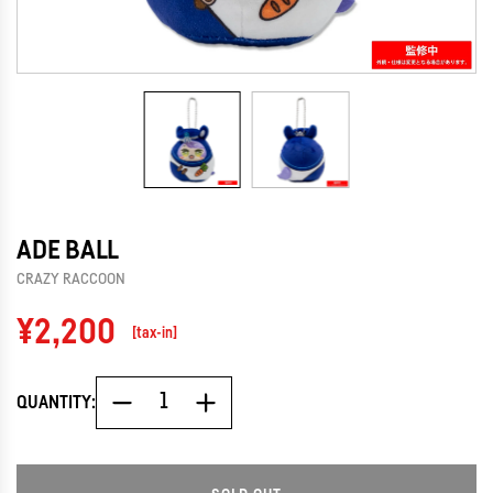
ADE BALL
CRAZY RACCOON
Regular
¥2,200
[tax-in]
price
QUANTITY: