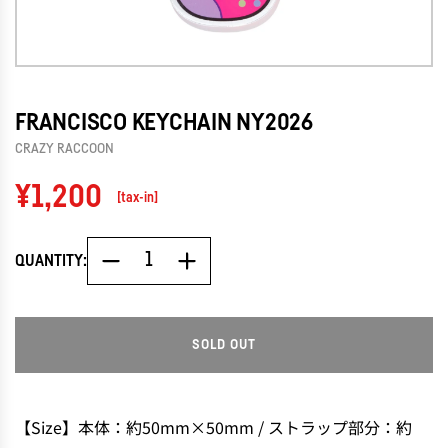
FRANCISCO KEYCHAIN NY2026
CRAZY RACCOON
Regular
¥1,200
[tax-in]
price
QUANTITY:
SOLD OUT
L
O
A
D
【Size】本体：約50mm×50mm / ストラップ部分：約
I