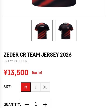
ZEDER CR TEAM JERSEY 2026
CRAZY RACCOON
Regular
¥13,500
[tax-in]
price
SIZE:
M
L
XL
QUANTITY: