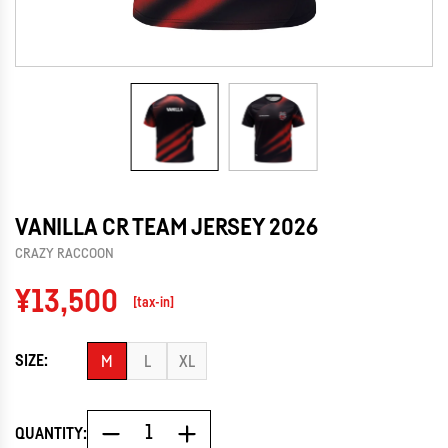
VANILLA CR TEAM JERSEY 2026
CRAZY RACCOON
Regular
¥13,500
[tax-in]
price
SIZE:
M
L
XL
QUANTITY: