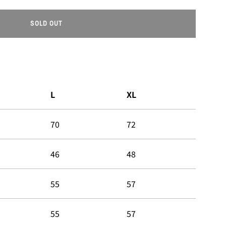
SOLD OUT
L
O
A
D
I
N
L
XL
G
.
.
70
72
.
46
48
55
57
55
57