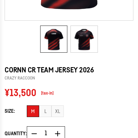
CORNN CR TEAM JERSEY 2026
CRAZY RACCOON
Regular
¥13,500
[tax-in]
price
SIZE:
M
L
XL
QUANTITY: