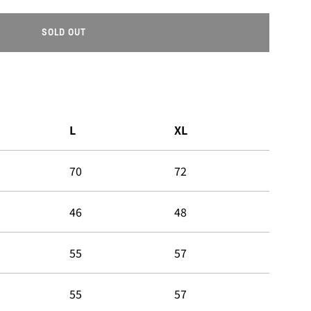
SOLD OUT
L
O
A
D
I
N
L
XL
G
.
.
70
72
.
46
48
55
57
55
57