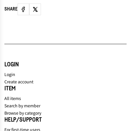
SHARE
LOGIN
Login
Create account
ITEM
All items
Search by member
Browse by category
HELP/SUPPORT
For first-time users