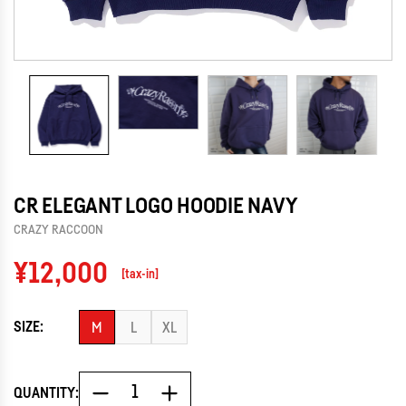
CR ELEGANT LOGO HOODIE NAVY
CRAZY RACCOON
Regular
¥12,000
[tax-in]
price
SIZE:
M
L
XL
QUANTITY: