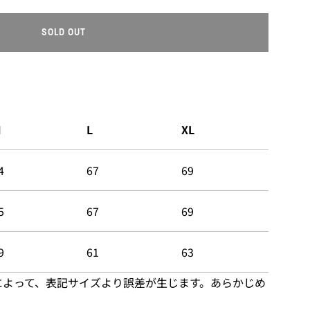
SOLD OUT
L
O
A
D
I
N
M
L
XL
G
.
.
4
67
69
.
5
67
69
9
61
63
によって、表記サイズより誤差が生じます。あらかじめ