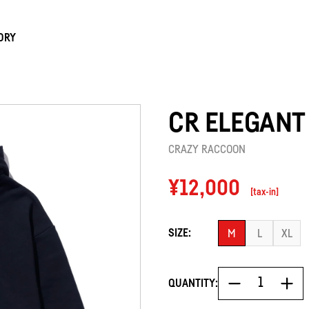
ORY
CR ELEGANT
CRAZY RACCOON
Regular
¥12,000
[tax-in]
price
SIZE:
M
L
XL
QUANTITY: