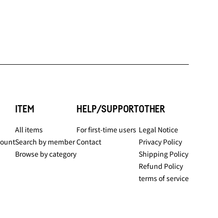
ITEM
HELP/SUPPORT
OTHER
All items
For first-time users
Legal Notice
count
Search by member
Contact
Privacy Policy
Browse by category
Shipping Policy
Refund Policy
terms of service