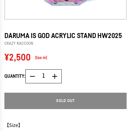
DARUMA IS GOD ACRYLIC STAND HW2025
CRAZY RACCOON
Regular
¥2,500
[tax-in]
price
QUANTITY:
SOLD OUT
L
O
A
D
【Size】
I