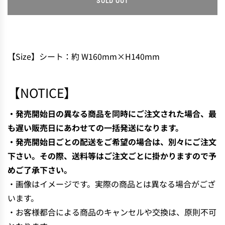
SOLD OUT
L
O
A
D
I
【Size】シート：約 W160mm×H140mm
N
G
.
【NOTICE】
.
.
・発売開始日の異なる商品を同時にご注文された場合、最
も遅い販売日にあわせての一括発送になります。
・発売開始日ごとの配送をご希望の場合は、別々にご注文
下さい。その際、送料等はご注文ごとに掛かりますので予
めご了承下さい。
・画像はイメージです。実際の商品とは異なる場合がござ
います。
・お客様都合による商品のキャンセルや交換は、原則不可