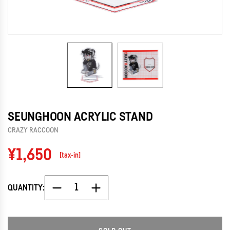
SEUNGHOON ACRYLIC STAND
CRAZY RACCOON
Regular
¥1,650
[tax-in]
price
QUANTITY: