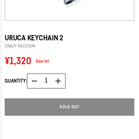
URUCA KEYCHAIN 2
CRAZY RACCOON
Regular
¥1,320
[tax-in]
price
QUANTITY:
SOLD OUT
L
O
A
D
I