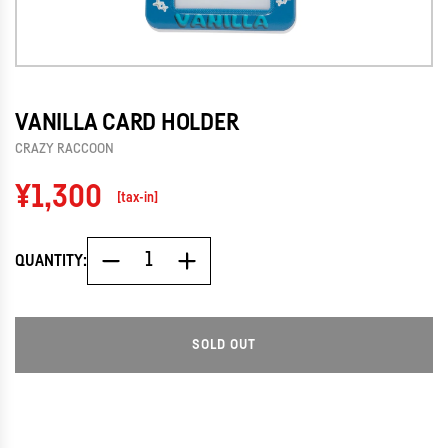
VANILLA CARD HOLDER
CRAZY RACCOON
Regular
¥1,300
[tax-in]
price
QUANTITY:
SOLD OUT
L
O
A
D
I