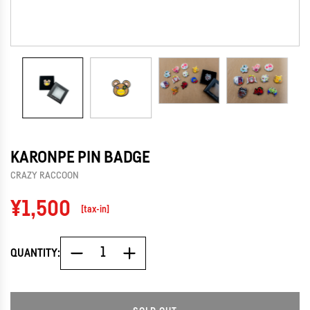
KARONPE PIN BADGE
CRAZY RACCOON
Regular
¥1,500
[tax-in]
price
QUANTITY: