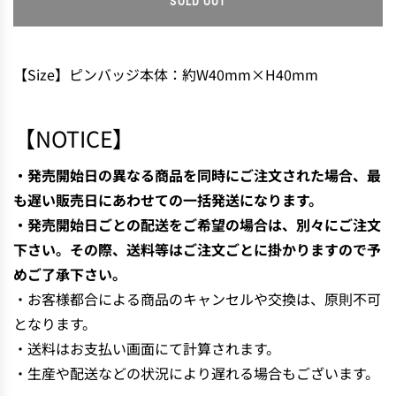
SOLD OUT
L
O
A
D
【Size】ピンバッジ本体：約W40mm×H40mm
I
N
G
【NOTICE】
.
.
・発売開始日の異なる商品を同時にご注文された場合、最
.
も遅い販売日にあわせての一括発送になります。
・発売開始日ごとの配送をご希望の場合は、別々にご注文
下さい。その際、送料等はご注文ごとに掛かりますので予
めご了承下さい。
・お客様都合による商品のキャンセルや交換は、原則不可
となります。
・送料はお支払い画面にて計算されます。
・生産や配送などの状況により遅れる場合もございます。