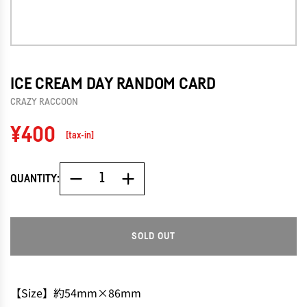
ICE CREAM DAY RANDOM CARD
CRAZY RACCOON
Regular
¥400
[tax-in]
price
QUANTITY:
SOLD OUT
L
O
A
D
【Size】約54mm×86mm
I