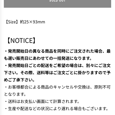
SOLD OUT
L
O
A
D
【Size】約25×93mm
I
N
G
【NOTICE】
.
.
・発売開始日の異なる商品を同時にご注文された場合、最
.
も遅い販売日にあわせての一括発送になります。
・発売開始日ごとの配送をご希望の場合は、別々にご注文
下さい。その際、送料等はご注文ごとに掛かりますので予
めご了承下さい。
・お客様都合による商品のキャンセルや交換は、原則不可
となります。
・送料はお支払い画面にて計算されます。
・生産や配送などの状況により遅れる場合もございます。