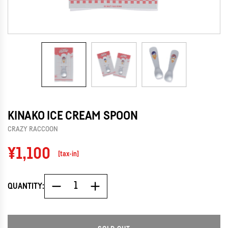
KINAKO ICE CREAM SPOON
CRAZY RACCOON
Regular
¥1,100
[tax-in]
price
QUANTITY: