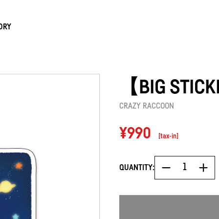
ORY
【BIG STIC
CRAZY RACCOON
Regular
¥990
[tax-in]
price
QUANTITY: