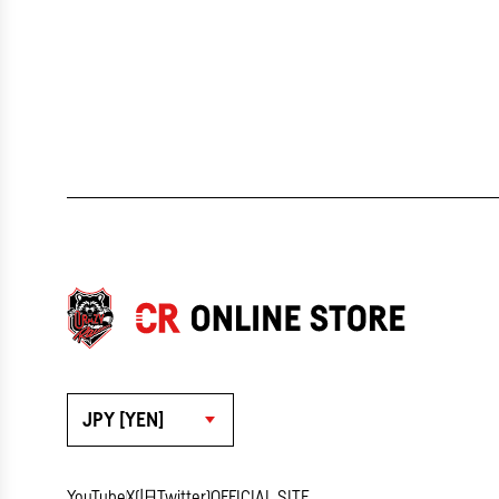
JPY [YEN]
YouTube
X(旧Twitter)
OFFICIAL SITE