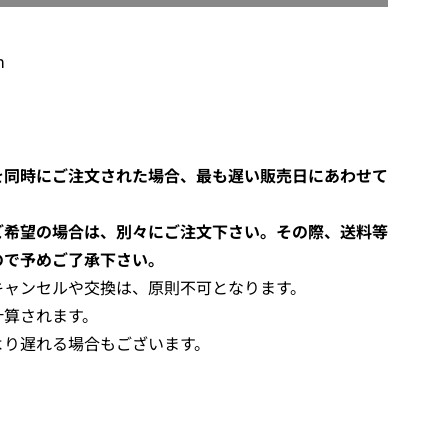
O
A
D
m
I
N
G
.
.
を同時にご注文された場合、最も遅い販売日にあわせて
.
ご希望の場合は、別々にご注文下さい。その際、送料等
ので予めご了承下さい。
キャンセルや交換は、原則不可となります。
計算されます。
より遅れる場合もございます。