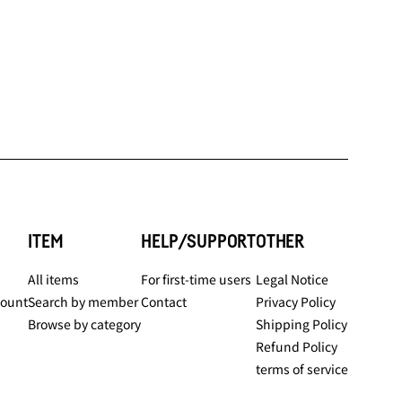
ITEM
HELP/SUPPORT
OTHER
All items
For first-time users
Legal Notice
count
Search by member
Contact
Privacy Policy
Browse by category
Shipping Policy
Refund Policy
terms of service