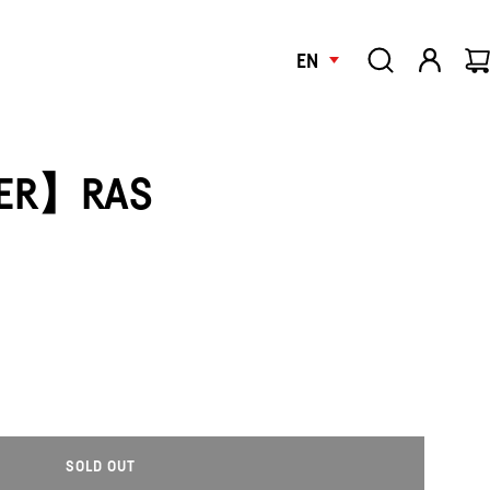
EN
KER】RAS
SOLD OUT
L