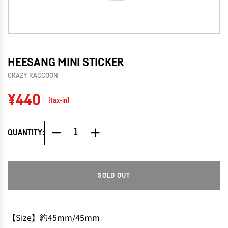
HEESANG MINI STICKER
CRAZY RACCOON
Regular
¥440
[tax-in]
price
QUANTITY:
SOLD OUT
L
O
A
D
【Size】約45mm/45mm
I