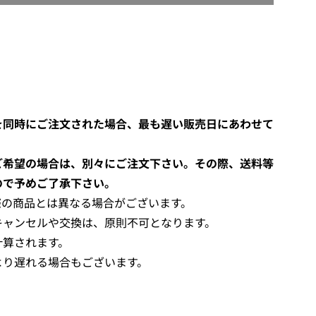
O
A
D
I
N
G
.
.
を同時にご注文された場合、最も遅い販売日にあわせて
.
ご希望の場合は、別々にご注文下さい。その際、送料等
ので予めご了承下さい。
際の商品とは異なる場合がございます。
キャンセルや交換は、原則不可となります。
計算されます。
より遅れる場合もございます。