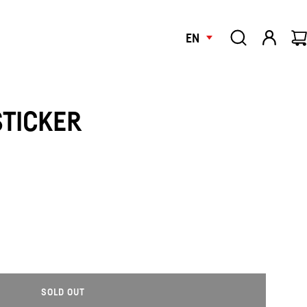
EN
STICKER
SOLD OUT
L