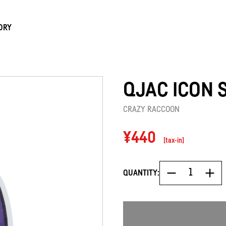
ORY
QJAC ICON 
CRAZY RACCOON
Regular
¥440
[tax-in]
price
QUANTITY: