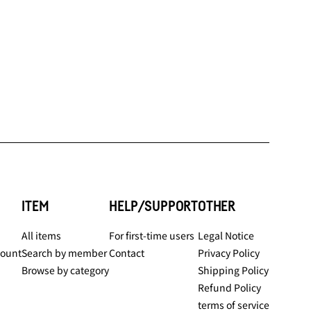
ITEM
HELP/SUPPORT
OTHER
All items
For first-time users
Legal Notice
count
Search by member
Contact
Privacy Policy
Browse by category
Shipping Policy
Refund Policy
terms of service