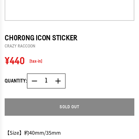
CH0R0NG ICON STICKER
CRAZY RACCOON
Regular
¥440
[tax-in]
price
QUANTITY:
SOLD OUT
L
O
A
D
【Size】約40mm/35mm
I