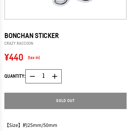
BONCHAN STICKER
CRAZY RACCOON
Regular
¥440
[tax-in]
price
QUANTITY:
SOLD OUT
L
O
A
D
【Size】約25mm/50mm
I