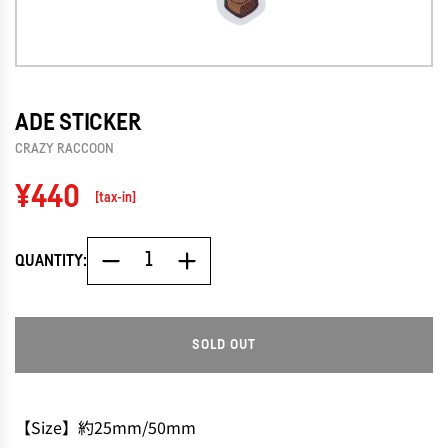
ADE STICKER
CRAZY RACCOON
Regular
¥440
[tax-in]
price
QUANTITY:
SOLD OUT
L
O
A
D
【Size】約25mm/50mm
I