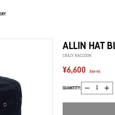
ORY
ALLIN HAT 
CRAZY RACCOON
Regular
¥6,600
[tax-in]
price
QUANTITY: