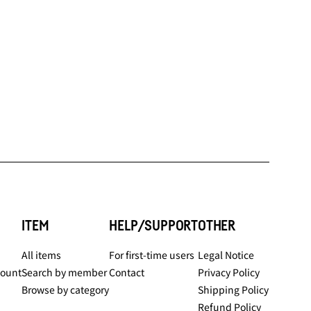
ITEM
HELP/SUPPORT
OTHER
All items
For first-time users
Legal Notice
count
Search by member
Contact
Privacy Policy
Browse by category
Shipping Policy
Refund Policy