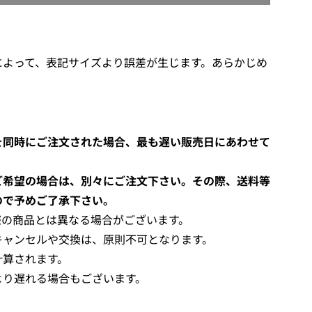
O
A
D
I
によって、表記サイズより誤差が生じます。あらかじめ
N
G
.
.
.
を同時にご注文された場合、最も遅い販売日にあわせて
ご希望の場合は、別々にご注文下さい。その際、送料等
ので予めご了承下さい。
際の商品とは異なる場合がございます。
キャンセルや交換は、原則不可となります。
計算されます。
より遅れる場合もございます。