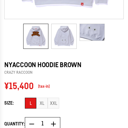
NYACCOON HOODIE BROWN
CRAZY RACCOON
Regular
¥15,400
[tax-in]
price
SIZE:
L
XL
XXL
QUANTITY: