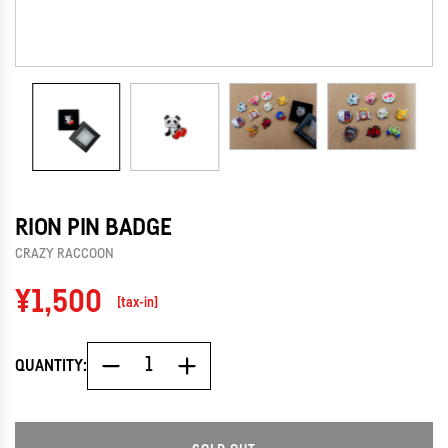
RION PIN BADGE
CRAZY RACCOON
Regular
¥1,500
[tax-in]
price
QUANTITY: