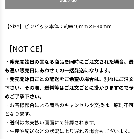
SOLD OUT
L
O
A
D
【Size】ピンバッジ本体：約W40mm×H40mm
I
N
G
【NOTICE】
.
.
・発売開始日の異なる商品を同時にご注文された場合、最
.
も遅い販売日にあわせての一括発送になります。
・発売開始日ごとの配送をご希望の場合は、別々にご注文
下さい。その際、送料等はご注文ごとに掛かりますので予
めご了承下さい。
・お客様都合による商品のキャンセルや交換は、原則不可
となります。
・送料はお支払い画面にて計算されます。
・生産や配送などの状況により遅れる場合もございます。