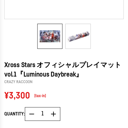
Xross Stars オフィシャルプレイマット
vol.1『Luminous Daybreak』
CRAZY RACCOON
Regular
¥3,300
[tax-in]
price
QUANTITY: