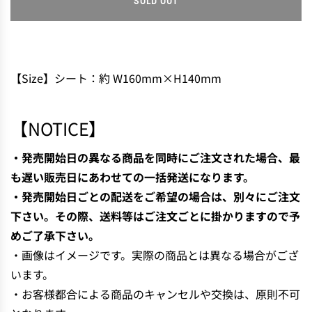
SOLD OUT
L
O
A
D
I
【Size】シート：約 W160mm×H140mm
N
G
.
【NOTICE】
.
.
・発売開始日の異なる商品を同時にご注文された場合、最
も遅い販売日にあわせての一括発送になります。
・発売開始日ごとの配送をご希望の場合は、別々にご注文
下さい。その際、送料等はご注文ごとに掛かりますので予
めご了承下さい。
・画像はイメージです。実際の商品とは異なる場合がござ
います。
・お客様都合による商品のキャンセルや交換は、原則不可