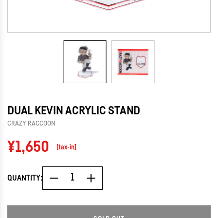
DUAL KEVIN ACRYLIC STAND
CRAZY RACCOON
Regular
¥1,650
[tax-in]
price
QUANTITY: