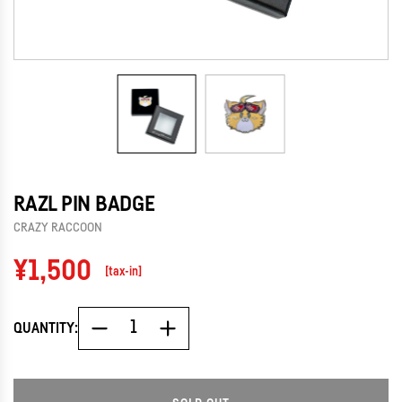
RAZL PIN BADGE
CRAZY RACCOON
Regular
¥1,500
[tax-in]
price
QUANTITY: