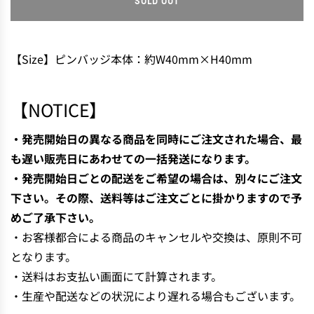
SOLD OUT
L
O
A
D
【Size】ピンバッジ本体：約W40mm×H40mm
I
N
G
【NOTICE】
.
.
・発売開始日の異なる商品を同時にご注文された場合、最
.
も遅い販売日にあわせての一括発送になります。
・発売開始日ごとの配送をご希望の場合は、別々にご注文
下さい。その際、送料等はご注文ごとに掛かりますので予
めご了承下さい。
・お客様都合による商品のキャンセルや交換は、原則不可
となります。
・送料はお支払い画面にて計算されます。
・生産や配送などの状況により遅れる場合もございます。