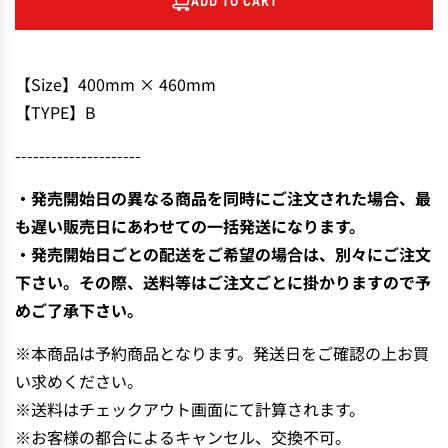
ADD TO CART
L
O
A
D
【Size】400mm × 460mm
I
【TYPE】B
N
G
---------------------
.
.
・発売開始日の異なる商品を同時にご注文された場合、最
.
も遅い販売日にあわせての一括発送になります。
・発売開始日ごとの配送をご希望の場合は、別々にご注文
下さい。その際、送料等はご注文ごとに掛かりますので予
めご了承下さい。
※本商品は予約商品となります。発送日をご確認の上お買
い求めください。
※送料はチェックアウト画面にて計算されます。
※お客様の都合によるキャンセル、交換不可。