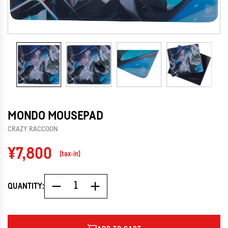
MONDO MOUSEPAD
CRAZY RACCOON
Regular
¥7,800
[tax-in]
price
QUANTITY: