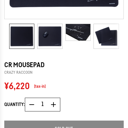
CR MOUSEPAD
CRAZY RACCOON
Regular
¥6,220
[tax-in]
price
QUANTITY: