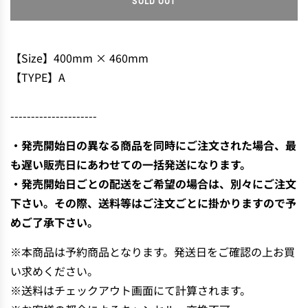
SOLD OUT
L
O
A
D
【Size】400mm × 460mm
I
【TYPE】A
N
G
---------------------
.
.
・発売開始日の異なる商品を同時にご注文された場合、最
.
も遅い販売日にあわせての一括発送になります。
・発売開始日ごとの配送をご希望の場合は、別々にご注文
下さい。その際、送料等はご注文ごとに掛かりますので予
めご了承下さい。
※本商品は予約商品となります。発送日をご確認の上お買
い求めください。
※送料はチェックアウト画面にて計算されます。