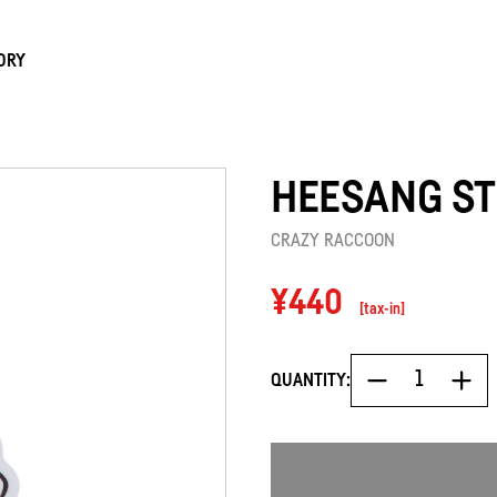
ORY
HEESANG ST
CRAZY RACCOON
Regular
¥440
[tax-in]
price
QUANTITY: