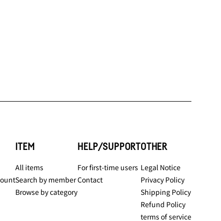
ITEM
HELP/SUPPORT
OTHER
All items
For first-time users
Legal Notice
count
Search by member
Contact
Privacy Policy
Browse by category
Shipping Policy
Refund Policy
terms of service