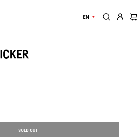
EN
ICKER
SOLD OUT
L