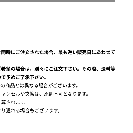
O
A
D
I
N
G
.
.
を同時にご注文された場合、最も遅い販売日にあわせて
.
ご希望の場合は、別々にご注文下さい。その際、送料等
ので予めご了承下さい。
際の商品とは異なる場合がございます。
キャンセルや交換は、原則不可となります。
計算されます。
より遅れる場合もございます。