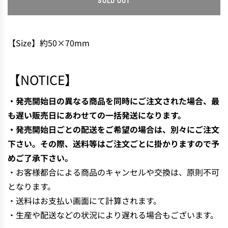
SOLD OUT
L
O
A
D
【Size】約50×70mm
I
N
G
【NOTICE】
.
.
・発売開始日の異なる商品を同時にご注文された場合、最
.
も遅い販売日にあわせての一括発送になります。
・発売開始日ごとの配送をご希望の場合は、別々にご注文
下さい。その際、送料等はご注文ごとに掛かりますので予
めご了承下さい。
・お客様都合による商品のキャンセルや交換は、原則不可
となります。
・送料はお支払い画面にて計算されます。
・生産や配送などの状況により遅れる場合もございます。