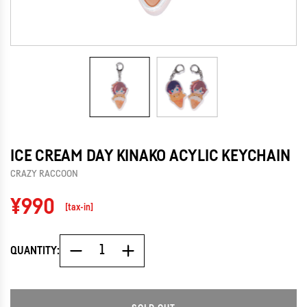
ICE CREAM DAY KINAKO ACYLIC KEYCHAIN
CRAZY RACCOON
Regular
¥990
[tax-in]
price
QUANTITY: