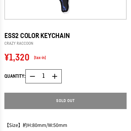
ESS2 COLOR KEYCHAIN
CRAZY RACCOON
Regular
¥1,320
[tax-in]
price
QUANTITY:
SOLD OUT
L
O
A
D
【Size】約H:80mm/W:50mm
I