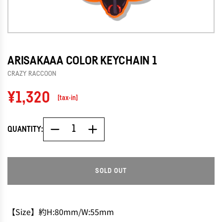
ARISAKAAA COLOR KEYCHAIN 1
CRAZY RACCOON
Regular
¥1,320
[tax-in]
price
QUANTITY:
SOLD OUT
L
O
A
D
【Size】約H:80mm/W:55mm
I