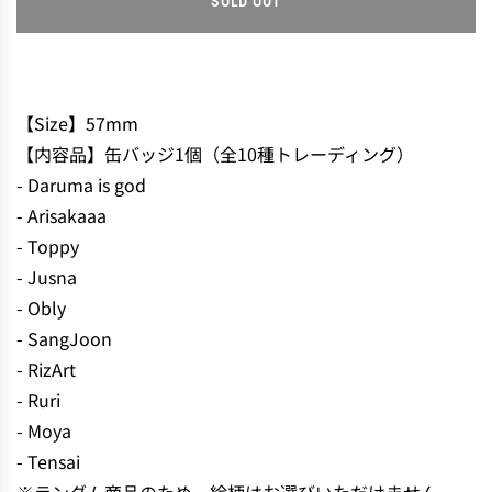
SOLD OUT
L
O
A
D
I
【Size】57mm
N
【内容品】缶バッジ1個（全10種トレーディング）
G
- Daruma is god
.
.
- Arisakaaa
.
- Toppy
- Jusna
- Obly
- SangJoon
- RizArt
- Ruri
- Moya
- Tensai