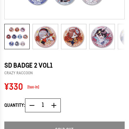
SD BADGE 2 VOL1
CRAZY RACCOON
Regular
¥330
[tax-in]
price
QUANTITY: