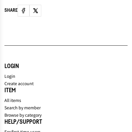
SHARE
LOGIN
Login
Create account
ITEM
All items
Search by member
Browse by category
HELP/SUPPORT
For first-time users