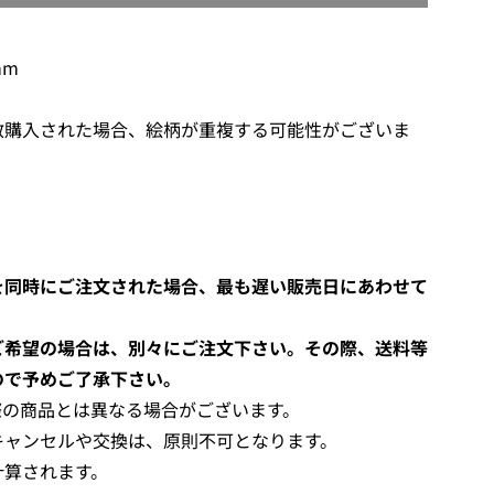
O
A
D
mm
I
N
数購入された場合、絵柄が重複する可能性がございま
G
.
.
.
を同時にご注文された場合、最も遅い販売日にあわせて
ご希望の場合は、別々にご注文下さい。その際、送料等
ので予めご了承下さい。
際の商品とは異なる場合がございます。
キャンセルや交換は、原則不可となります。
計算されます。