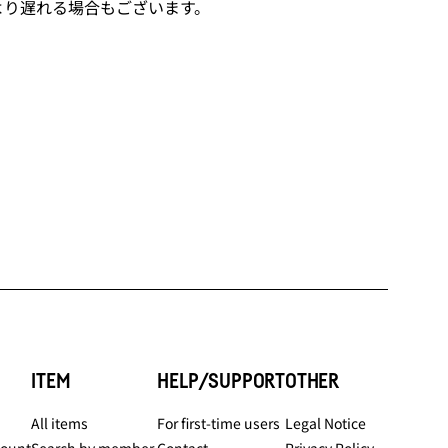
より遅れる場合もございます。
ITEM
HELP/SUPPORT
OTHER
All items
For first-time users
Legal Notice
count
Search by member
Contact
Privacy Policy