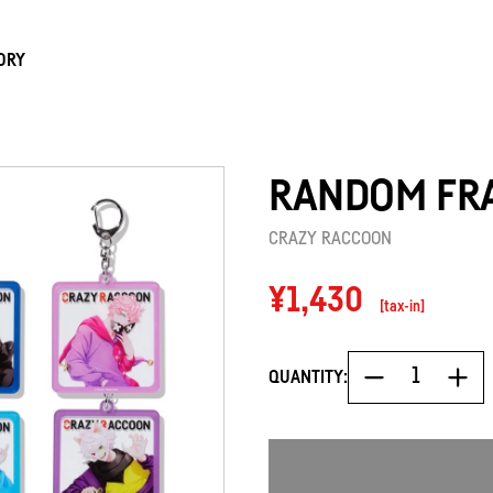
ORY
RANDOM FR
CRAZY RACCOON
Regular
¥1,430
[tax-in]
price
QUANTITY: