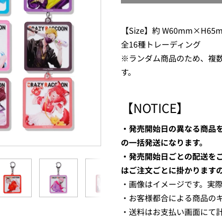
【Size】約 W60mm×H65
全16種トレーディング
※ランダム商品のため、複
す。
【NOTICE】
・発売開始日の異なる商品
の一括発送になります。
・発売開始日ごとの配送を
はご注文ごとに掛かります
・画像はイメージです。実
・お客様都合による商品の
・送料はお支払い画面にて